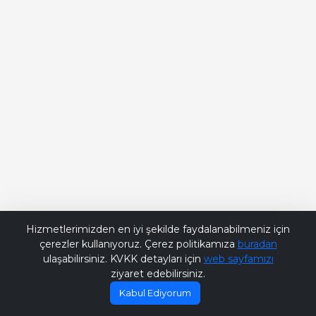
Bana Soru Sor | Ask Me
Hizmetlerimizden en iyi şekilde faydalanabilmeniz için
çerezler kullanıyoruz. Çerez politikamıza
buradan
ulaşabilirsiniz. KVKK detayları için
web sayfamızı
ziyaret edebilirsiniz.
Kabul Ediyorum