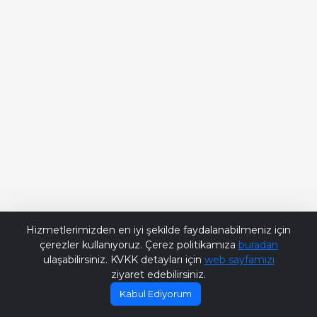
Bana Soru Sor | Ask Me
Hizmetlerimizden en iyi şekilde faydalanabilmeniz için
çerezler kullanıyoruz. Çerez politikamıza
buradan
ulaşabilirsiniz. KVKK detayları için
web sayfamızı
ziyaret edebilirsiniz.
Kabul Ediyorum