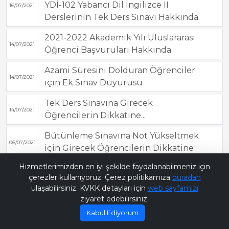
YDİ-102 Yabancı Dil İngilizce II
16/07/2021
Derslerinin Tek Ders Sınavı Hakkında
2021-2022 Akademik Yılı Uluslararası
14/07/2021
Öğrenci Başvuruları Hakkında
Azami Süresini Dolduran Öğrenciler
14/07/2021
için Ek Sınav Duyurusu
Tek Ders Sınavına Girecek
14/07/2021
Öğrencilerin Dikkatine...
Bütünleme Sınavına Not Yükseltmek
06/07/2021
için Girecek Öğrencilerin Dikkatine
Bana Soru Sor | Ask Me
Hizmetlerimizden en iyi şekilde faydalanabilmeniz için
Ortak Zorunlu Derslerin Bütünleme
02/07/2021
çerezler kullanıyoruz. Çerez politikamıza
buradan
Sınavları
ulaşabilirsiniz. KVKK detayları için
web sayfamızı
ziyaret edebilirsiniz.
Kabul Ediyorum