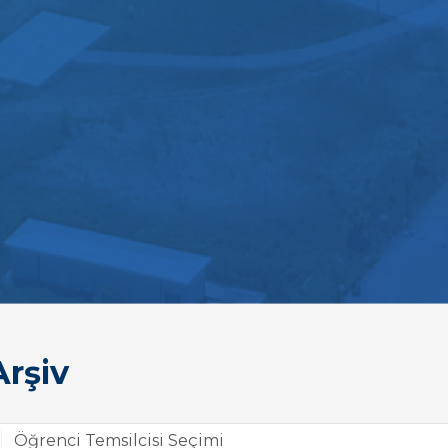
rşiv
Öğrenci Temsilcisi Seçimi