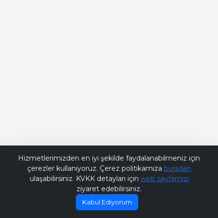
Bana Soru Sor | Ask Me
Hizmetlerimizden en iyi şekilde faydalanabilmeniz için
çerezler kullanıyoruz. Çerez politikamıza
buradan
ulaşabilirsiniz. KVKK detayları için
web sayfamızı
ziyaret edebilirsiniz.
Kabul Ediyorum