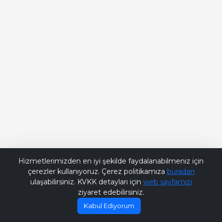
Bana Soru Sor | Ask Me
Hizmetlerimizden en iyi şekilde faydalanabilmeniz için
çerezler kullanıyoruz. Çerez politikamıza
buradan
ulaşabilirsiniz. KVKK detayları için
web sayfamızı
ziyaret edebilirsiniz.
Kabul Ediyorum