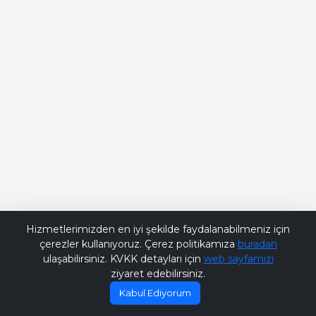
Bana Soru Sor | Ask Me
Hizmetlerimizden en iyi şekilde faydalanabilmeniz için
çerezler kullanıyoruz. Çerez politikamıza
buradan
ulaşabilirsiniz. KVKK detayları için
web sayfamızı
ziyaret edebilirsiniz.
Kabul Ediyorum