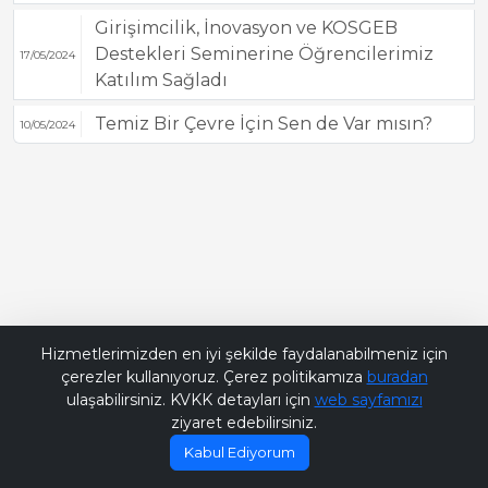
Girişimcilik, İnovasyon ve KOSGEB
Destekleri Seminerine Öğrencilerimiz
17/05/2024
Katılım Sağladı
Temiz Bir Çevre İçin Sen de Var mısın?
10/05/2024
Bana Soru Sor | Ask Me
Hizmetlerimizden en iyi şekilde faydalanabilmeniz için
çerezler kullanıyoruz. Çerez politikamıza
buradan
ulaşabilirsiniz. KVKK detayları için
web sayfamızı
ziyaret edebilirsiniz.
Kabul Ediyorum