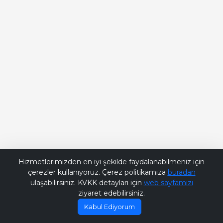
Bana Soru Sor | Ask Me
Hizmetlerimizden en iyi şekilde faydalanabilmeniz için
çerezler kullanıyoruz. Çerez politikamıza
buradan
ulaşabilirsiniz. KVKK detayları için
web sayfamızı
ziyaret edebilirsiniz.
Kabul Ediyorum