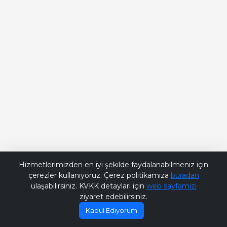
Bana Soru Sor | Ask Me
Hizmetlerimizden en iyi şekilde faydalanabilmeniz için
çerezler kullanıyoruz. Çerez politikamıza
buradan
ulaşabilirsiniz. KVKK detayları için
web sayfamızı
ziyaret edebilirsiniz.
Kabul Ediyorum